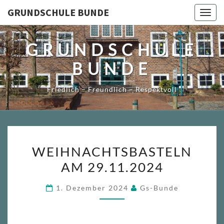
Skip
GRUNDSCHULE BUNDE
Togg
to
navig
content
GRUNDSCHULE
BUNDE
Friedlich – Freundlich – Respektvoll
WEIHNACHTSBASTELN
WEIHNACHTSBASTELN
AM
AM 29.11.2024
29.11.2024
1. Dezember 2024
Gs-Bunde