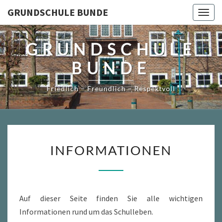
Skip
GRUNDSCHULE BUNDE
Togg
to
navig
content
GRUNDSCHULE
BUNDE
Friedlich – Freundlich – Respektvoll
INFORMATIONEN
INFORMATIONEN
Auf dieser Seite finden Sie alle wichtigen
Informationen rund um das Schulleben.