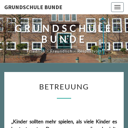
Skip
GRUNDSCHULE BUNDE
Togg
to
navig
content
GRUNDSCHULE
BUNDE
Friedlich – Freundlich – Respektvoll
BETREUUNG
BETREUUNG
„Kinder sollten mehr spielen, als viele Kinder es