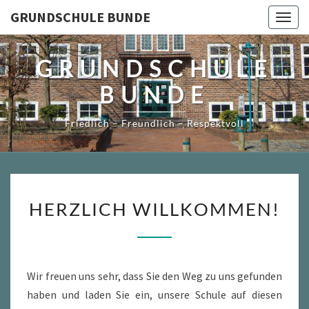
Skip
GRUNDSCHULE BUNDE
Togg
to
navig
content
GRUNDSCHULE
BUNDE
Friedlich – Freundlich – Respektvoll
HERZLICH
HERZLICH WILLKOMMEN!
WILLKOMMEN!
Wir freuen uns sehr, dass Sie den Weg zu uns gefunden
haben und laden Sie ein, unsere Schule auf diesen