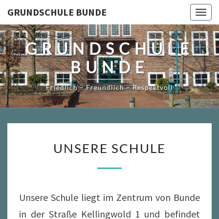
Skip
GRUNDSCHULE BUNDE
Togg
to
navig
content
GRUNDSCHULE
BUNDE
Friedlich – Freundlich – Respektvoll
UNSERE
UNSERE SCHULE
SCHULE
Unsere Schule liegt im Zentrum von Bunde
in der Straße Kellingwold 1 und befindet