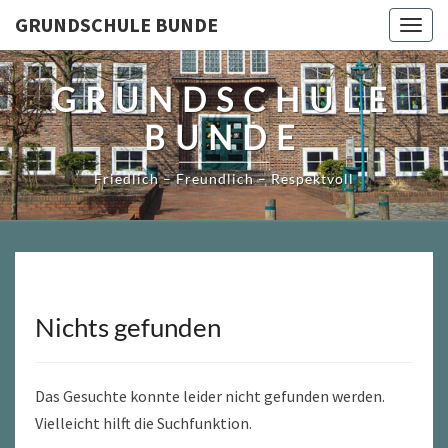
Skip
GRUNDSCHULE BUNDE
Togg
to
navig
content
GRUNDSCHULE
BUNDE
Friedlich – Freundlich – Respektvoll
Nichts gefunden
Nichts
gefunden
Das Gesuchte konnte leider nicht gefunden werden.
Vielleicht hilft die Suchfunktion.